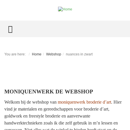
TOGGLE MENU
You are here:
Home
Webshop
nuances in zwart
MONIQUENWERK DE WEBSHOP
Welkom bij de webshop van
moniquenwerk broderie d’art
.
Hier
vind je materialen en gereedschappen voor broderie d’art,
goldwork en freestyle broderie en aanverwante
handwerktechnieken zoals ik die zelf gebruik in m’n lessen en
cursussen. Niet alles wat de winkel te bieden heeft staat op de