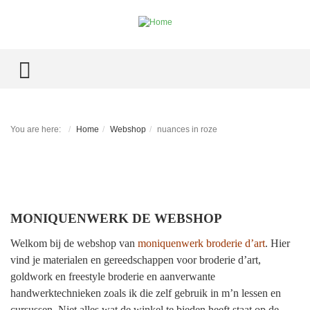
TOGGLE MENU
You are here:
Home
Webshop
nuances in roze
MONIQUENWERK DE WEBSHOP
Welkom bij de webshop van
moniquenwerk broderie d’art
.
Hier
vind je materialen en gereedschappen voor broderie d’art,
goldwork en freestyle broderie en aanverwante
handwerktechnieken zoals ik die zelf gebruik in m’n lessen en
cursussen. Niet alles wat de winkel te bieden heeft staat op de