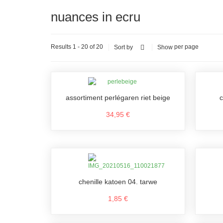
nuances in ecru
Results 1 - 20 of 20
per page
Sort by
Show
assortiment perlégaren riet beige
c
34,95 €
chenille katoen 04. tarwe
1,85 €