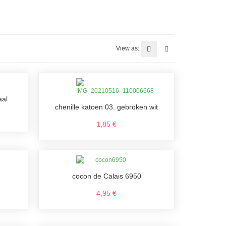
View as:
aal
chenille katoen 03. gebroken wit
1,85 €
cocon de Calais 6950
4,95 €