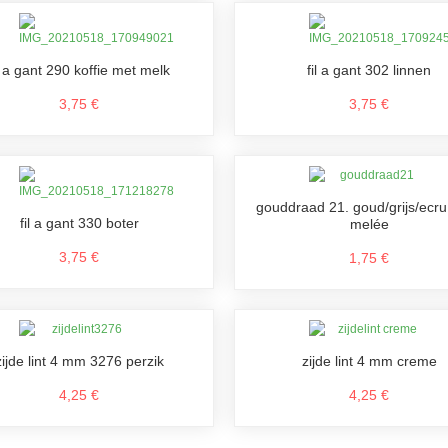
il a gant 290 koffie met melk
fil a gant 302 linnen
3,75 €
3,75 €
gouddraad 21. goud/grijs/ec
fil a gant 330 boter
melée
3,75 €
1,75 €
zijde lint 4 mm 3276 perzik
zijde lint 4 mm creme
4,25 €
4,25 €