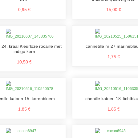
0,95 €
15,00 €
 24. kraal Kleurloze rocaille met
cannetille nr 27 marinebla
indigo kern
1,75 €
10,50 €
nille katoen 15. korenbloem
chenille katoen 18. lichtbl
1,85 €
1,85 €