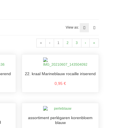
View as:
«
‹
1
2
3
›
»
serend
22. kraal Marineblauw rocaille iriserend
0,95 €
assortiment perlégaren korenbloem
4
blauw