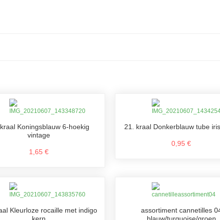
 kraal Koningsblauw 6-hoekig
21. kraal Donkerblauw tube iri
vintage
0,95 €
1,65 €
aal Kleurloze rocaille met indigo
assortiment cannetilles 0
kern
blauw/turquoise/groen