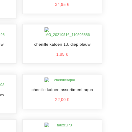
34,95 €
uw
chenille katoen 13. diep blauw
1,85 €
chenille katoen assortiment aqua
auw
22,00 €