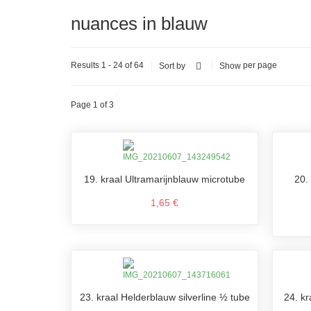
nuances in blauw
Results 1 - 24 of 64
per page
Sort by
Show
Page 1 of 3
19. kraal Ultramarijnblauw microtube
20.
1,65 €
23. kraal Helderblauw silverline ½ tube
24. kr