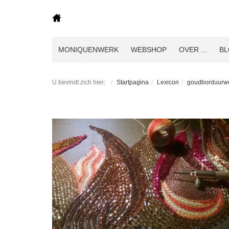
MONIQUENWERK
WEBSHOP
OVER ...
B
U bevindt zich hier:
Startpagina
Lexicon
goudborduurw