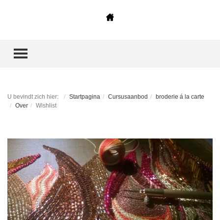
TOGGLE MENU
U bevindt zich hier:
Startpagina
Cursusaanbod
broderie á la carte
Over
Wishlist