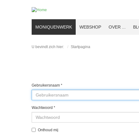
MONIQUENWERK
WEBSHOP
OVER ...
B
U bevindt zich hier:
Startpagina
Gebruikersnaam
*
Wachtwoord
*
Onthoud mij