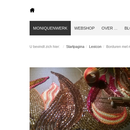
MONIQUENWERK
WEBSHOP
OVER ...
B
U bevindt zich hier:
Startpagina
Lexicon
Borduren met me